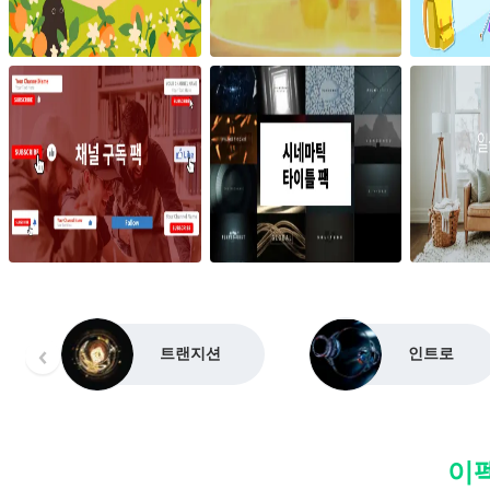
트랜지션
인트로
이