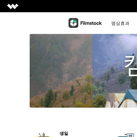
Creativity
영상효과
Creativity 제품
Productivity
Filmora
Productivity 제품
쉽고 재미있는 영상 편집
Utility
PDFelement
Utility 제품
UniConverter
PDF 제작 및 편집
비즈니스
초고속 미디어 전환
Recoverit
EdrawMax
잃어버린 데이터 복원
도움말 센터
DemoCreator
심플한 다이어그램
강력한 화면 녹화
Dr.Fone
플랜 및 가격
EdrawMind
모바일 디바이스 관린
Filmstock
마인드 맵으로의 협업
1000만개 이상 영상 효과
FamiSafe
가족 안전 보장 및 모니터링.
모든 제품 알아보기
모든 제품 알아보기
Repairit
손상된 비디오 복원
세부 정보
생일