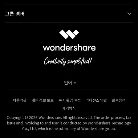
그룹 멤버
Phantom
Light 01
언어
이용약관
개인 정보 보호
쿠키 환경 설정
라이선스 약관
환불정책
제거방침
Copyright © 2026 Wondershare. All rights reserved. The order process, tax
issue and invoicing to end user is conducted by Wondershare Technology
Co., Ltd, which is the subsidiary of Wondershare group.