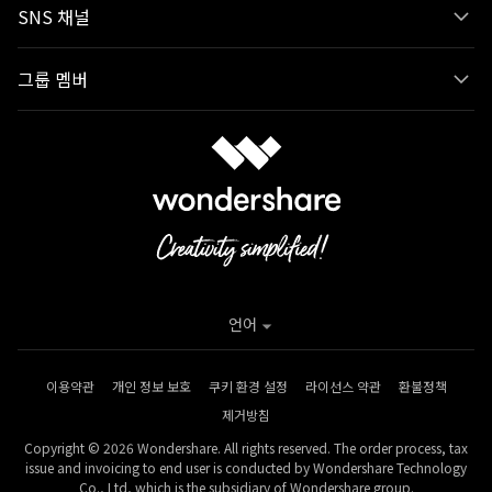
SNS 채널
그룹 멤버
언어
이용약관
개인 정보 보호
쿠키 환경 설정
라이선스 약관
환불정책
제거방침
Copyright © 2026 Wondershare. All rights reserved. The order process, tax
issue and invoicing to end user is conducted by Wondershare Technology
Co., Ltd, which is the subsidiary of Wondershare group.