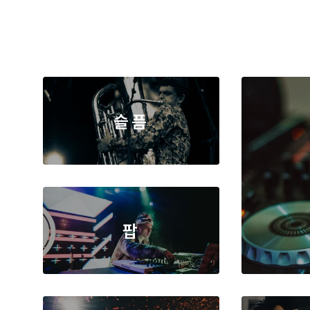
세부 정보
생산력 제고 제품
모든 제품 알아보기
창의적인 제품
도큐멘트
세부 정보
다이어그램 & 디자인
효율적인 제품
업비트
오프너
슬픔
비디오 복원
모바일 관리
가족 안전 보장
차가움
휴가
팝