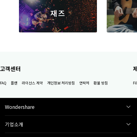
로맨틱
재즈
명상
고객센터
FAQ
플랜
라이선스 계약
개인정보 처리방침
연락처
환불 방침
F
Wondershare
기업소개