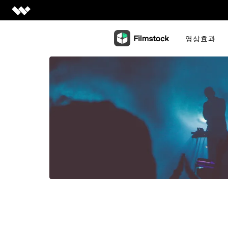
Creativity
영상효과
Creativity 제품
Productivity
Filmora
Productivity 제품
쉽고 재미있는 영상 편집
Utility
PDFelement
Utility 제품
UniConverter
PDF 제작 및 편집
비즈니스
초고속 미디어 전환
Recoverit
EdrawMax
잃어버린 데이터 복원
도움말 센터
DemoCreator
심플한 다이어그램
강력한 화면 녹화
Dr.Fone
플랜 및 가격
EdrawMind
모바일 디바이스 관린
Filmstock
마인드 맵으로의 협업
1000만개 이상 영상 효과
FamiSafe
가족 안전 보장 및 모니터링.
모든 제품 알아보기
모든 제품 알아보기
Repairit
손상된 비디오 복원
세부 정보