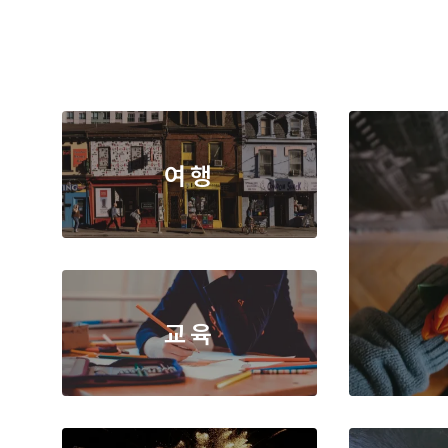
세부 정보
생산력 제고 제품
모든 제품 알아보기
창의적인 제품
도큐멘트
세부 정보
다이어그램 & 디자인
효율적인 제품
인스타
여행
기본
비디오 복원
모바일 관리
소셜미
가족 안전 보장
빅 타이틀
교육
현대