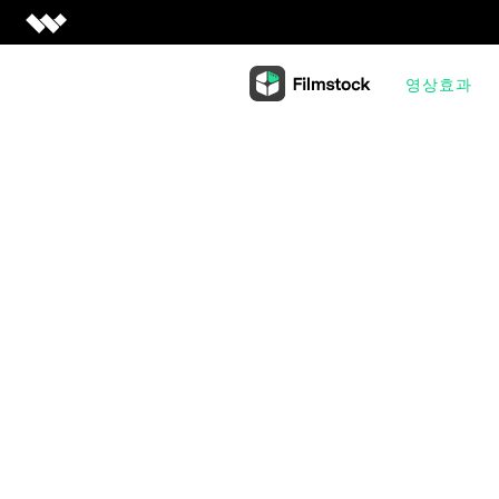
Creativity
영상효과
Creativity 제품
Productivity
Filmora
Productivity 제품
쉽고 재미있는 영상 편집
Utility
PDFelement
Utility 제품
UniConverter
PDF 제작 및 편집
비즈니스
초고속 미디어 전환
Recoverit
EdrawMax
잃어버린 데이터 복원
도움말 센터
DemoCreator
심플한 다이어그램
강력한 화면 녹화
Dr.Fone
플랜 및 가격
EdrawMind
모바일 디바이스 관린
Filmstock
마인드 맵으로의 협업
1000만개 이상 영상 효과
FamiSafe
가족 안전 보장 및 모니터링.
모든 제품 알아보기
모든 제품 알아보기
Repairit
손상된 비디오 복원
세부 정보