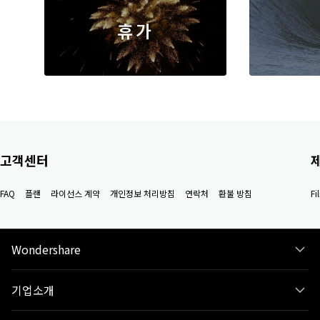
소셜미디어 자막
레트로
휴가
고객센터
FAQ
플랜
라이선스 계약
개인정보 처리방침
연락처
환불 방침
F
Wondershare
기업소개