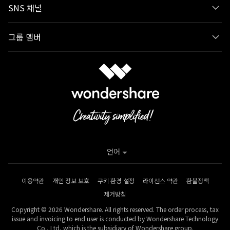
SNS 채널
그룹 멤버
언어
이용약관
개인 정보 보호
쿠키 환경 설정
라이선스 약관
환불정책
제거방침
Copyright © 2026 Wondershare. All rights reserved. The order process, tax
issue and invoicing to end user is conducted by Wondershare Technology
Co., Ltd, which is the subsidiary of Wondershare group.