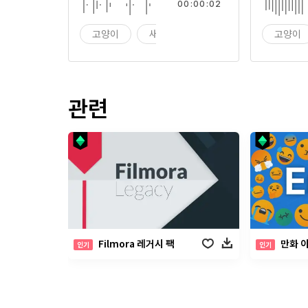
00:00:02
고양이
새끼 고양이
야옹
고양이
관련
Filmora 레거시 팩
만화 
인기
인기