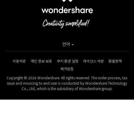
언어
이용약관
개인 정보 보호
쿠키 환경 설정
라이선스 약관
환불정책
제거방침
Copyright © 2026 Wondershare. All rights reserved. The order process, tax
issue and invoicing to end user is conducted by Wondershare Technology
Co., Ltd, which is the subsidiary of Wondershare group.