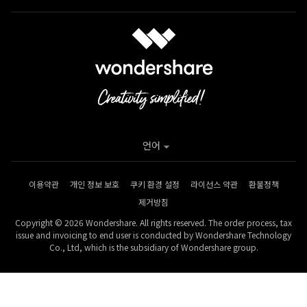
언어
이용약관
개인 정보 보호
쿠키 환경 설정
라이선스 약관
환불정책
제거방침
Copyright © 2026 Wondershare. All rights reserved. The order process, tax
issue and invoicing to end user is conducted by Wondershare Technology
Co., Ltd, which is the subsidiary of Wondershare group.