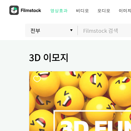
영상효과
비디오
오디오
이미
3D 이모지