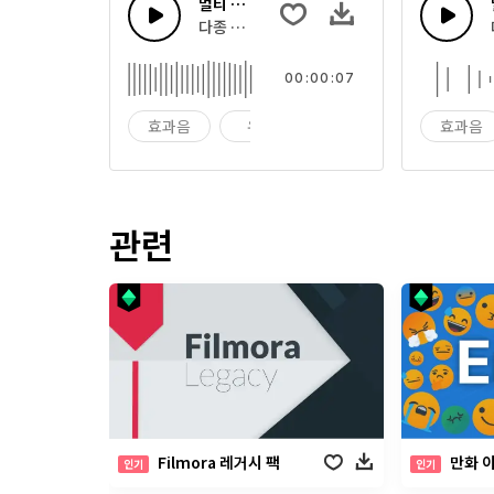
멀티 카툰 사운드 8
다종 유머러스한 카툰 효과음과 장난 소리
00:00:07
효과음
유머
장난
효과음
관련
Filmora 레거시 팩
만화 
인기
인기