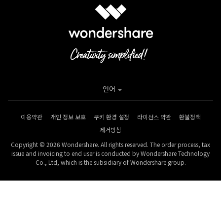
언어
이용약관
개인 정보 보호
쿠키 환경 설정
라이선스 약관
환불정책
제거방침
Copyright © 2026 Wondershare. All rights reserved. The order process, tax
issue and invoicing to end user is conducted by Wondershare Technology
Co., Ltd, which is the subsidiary of Wondershare group.