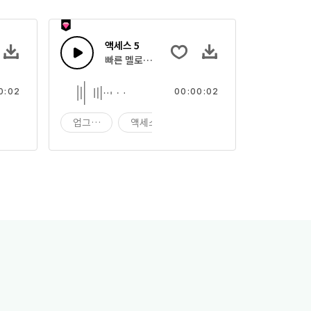
액세스 5
빠른 멜로디 톤 원샷
0:02
00:00:02
원샷
업그레이드
액세스
원샷