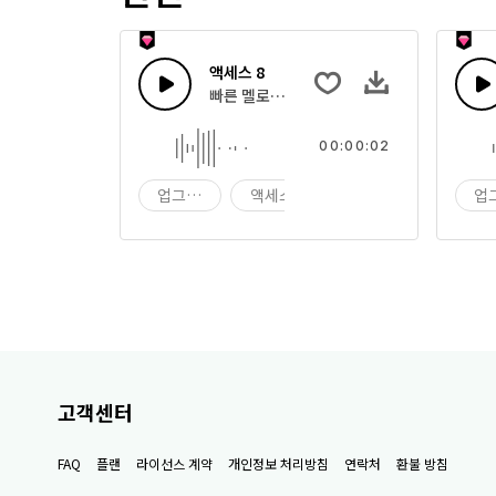
액세스 8
빠른 멜로디 톤 원샷
00:00:02
업그레이드
액세스
원샷
업
고객센터
FAQ
플랜
라이선스 계약
개인정보 처리방침
연락처
환불 방침