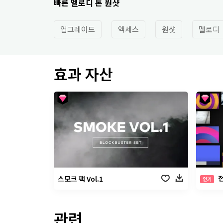
빠른 멜로디 톤 원샷
업그레이드
액세스
원샷
멜로디
효과 자산
전
스모크 팩 Vol.1
인기
관련