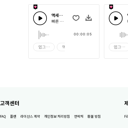
액세스 36
빠른 멜로디 톤 원샷
00:00:05
업그레이드
액세스
원샷
업그레
고객센터
FAQ
플랜
라이선스 계약
개인정보 처리방침
연락처
환불 방침
F