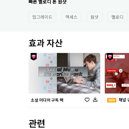
빠른 멜로디 톤 원샷
업그레이드
액세스
원샷
멜로디
효과 자산
채널 
소셜 미디어 구독 팩
NEW
관련