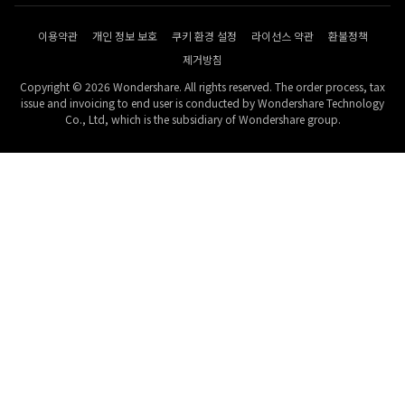
이용약관
개인 정보 보호
쿠키 환경 설정
라이선스 약관
환불정책
제거방침
Copyright © 2026 Wondershare. All rights reserved. The order process, tax
issue and invoicing to end user is conducted by Wondershare Technology
Co., Ltd, which is the subsidiary of Wondershare group.