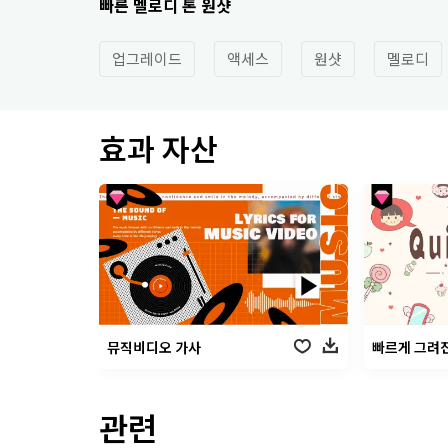
빠른 멜로디 톤 원샷
업그레이드
액세스
원샷
멜로디
효과 자산
뮤직비디오 가사
빠르게 그려
관련