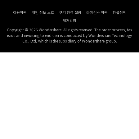
이용약관
개인 정보 보호
쿠키 환경 설정
라이선스 약관
환불정책
제거방침
Copyright © 2026 Wondershare. All rights reserved. The order process, tax
issue and invoicing to end user is conducted by Wondershare Technology
Co., Ltd, which is the subsidiary of Wondershare group.