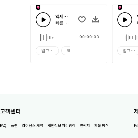
액세스 50
빠른 멜로디 톤 원샷
00:00:03
업그레이드
액세스
원샷
업그레
고객센터
FAQ
플랜
라이선스 계약
개인정보 처리방침
연락처
환불 방침
F