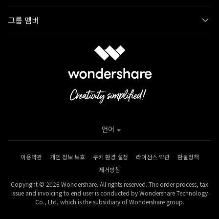
그룹 멤버
언어
이용약관
개인 정보 보호
쿠키 환경 설정
라이선스 약관
환불정책
제거방침
Copyright © 2026 Wondershare. All rights reserved. The order process, tax
issue and invoicing to end user is conducted by Wondershare Technology
Co., Ltd, which is the subsidiary of Wondershare group.