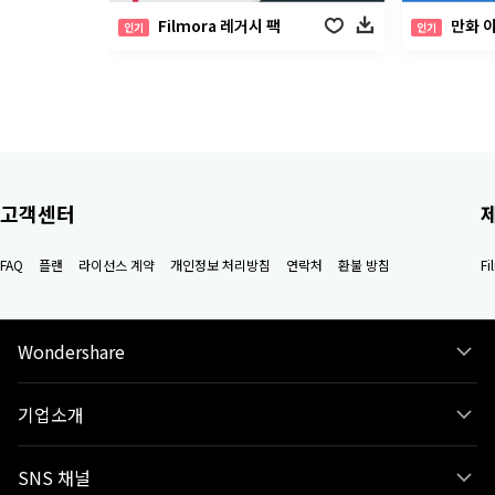
Filmora 레거시 팩
만화 
인기
인기
고객센터
FAQ
플랜
라이선스 계약
개인정보 처리방침
연락처
환불 방침
F
Wondershare
기업소개
SNS 채널