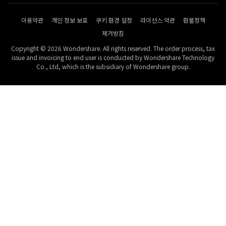
이용약관
개인 정보 보호
쿠키 환경 설정
라이선스 약관
환불정책
제거방침
Copyright © 2026 Wondershare. All rights reserved. The order process, tax
issue and invoicing to end user is conducted by Wondershare Technology
Co., Ltd, which is the subsidiary of Wondershare group.