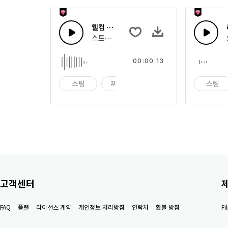
웰컴 블라스트
스트링 스윌과 리버브를 가진 공 블라스트
00:00:13
스팅
찌르기
블라스트
스팅
고객센터
FAQ
플랜
라이선스 계약
개인정보 처리방침
연락처
환불 방침
F