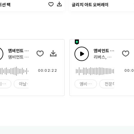
이션 팩
글리치 아트 오버레이
앰비언트 타임랩스 사운드 스케이프
앰비언트 스페이스 피
 앰비언트 릴랙스 신스 패드
앰비언트 감정적인 리버스 피아노 스웰 사운드 스케이프
리버스, 라이징 및 페
00:02:22
00:0
비언트
아날로그
분위기
앰비언트
천문학