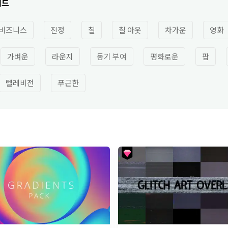
패드
비즈니스
진정
칠
칠 아웃
차가운
영화
가벼운
라운지
동기 부여
평화로운
팝
텔레비전
푸근한