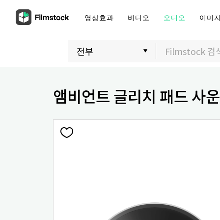
영상효과
비디오
오디오
이미
앰비언트 글리치 패드 사