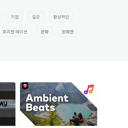
기업
깊은
환상적인
프리젠 테이션
완화
완화한