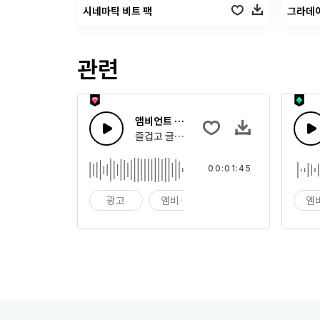
시네마틱 비트 팩
그라데
관련
앰비언트 글리치 패드 사운드스케이프
즐겁고 글리치 비트를 가진
00:01:45
광고
앰비언트
대기
앰