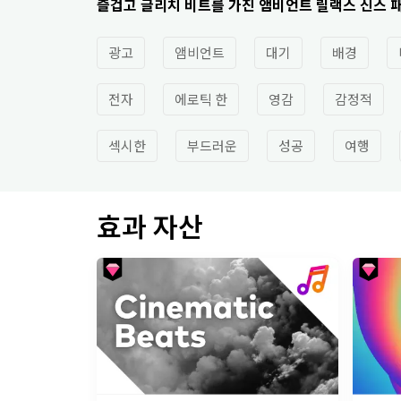
즐겁고 글리치 비트를 가진 앰비언트 릴랙스 신스 
광고
앰비언트
대기
배경
전자
에로틱 한
영감
감정적
섹시한
부드러운
성공
여행
효과 자산