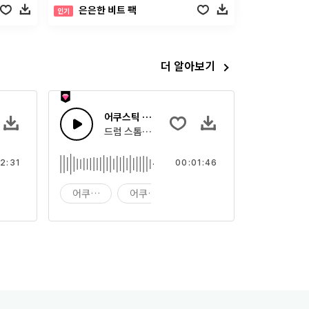
은은한 비트 팩
인기
더 알아보기
아노
어쿠스틱 포크 여행
이딩 방식의 앰비언트 스페이스 피아노
드럼 스톰프와 박수 및 탬버린을 가진 어쿠스틱 포크
2:31
00:01:46
배경
어쿠스틱 모험
어쿠스틱포크
액션