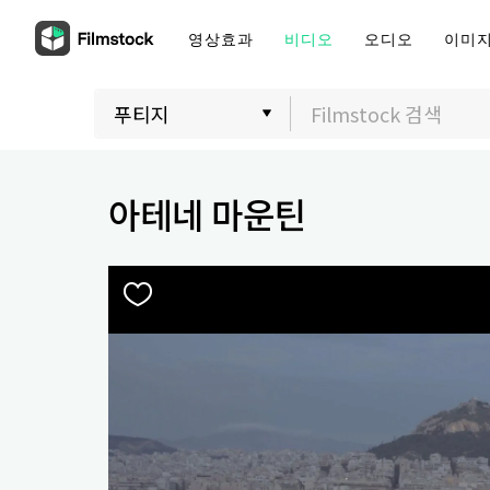
영상효과
비디오
오디오
이미
아테네 마운틴