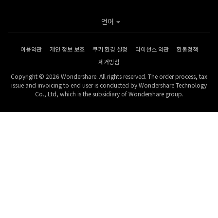
언어
이용약관
개인 정보 보호
쿠키 환경 설정
라이선스 약관
환불정책
제거방침
Copyright © 2026 Wondershare. All rights reserved. The order process, tax
issue and invoicing to end user is conducted by Wondershare Technology
Co., Ltd, which is the subsidiary of Wondershare group.