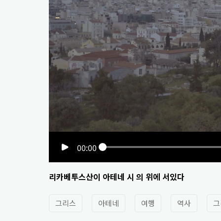
00:00
리카베투스산이 아테네 시 의 위에 서있다
그리스
아테네
여행
역사
그