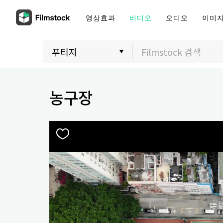
영상효과
비디오
오디오
이미
농구장