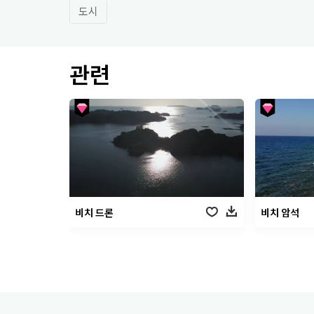
도시
관련
비치 드론
비치 암석