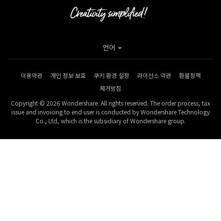
언어
이용약관
개인 정보 보호
쿠키 환경 설정
라이선스 약관
환불정책
제거방침
Copyright © 2026 Wondershare. All rights reserved. The order process, tax
issue and invoicing to end user is conducted by Wondershare Technology
Co., Ltd, which is the subsidiary of Wondershare group.