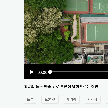
00:00
홍콩의 농구 안뜰 위로 드론이 날아오르는 장면
드론
드론 샷
에리어
서사시