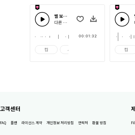
벨 보울 30
다른 음색으로 부딪히는 여러 사발의 효과음의
00:01:32
컵
사발
임팩트
컵
고객센터
FAQ
플랜
라이선스 계약
개인정보 처리방침
연락처
환불 방침
F