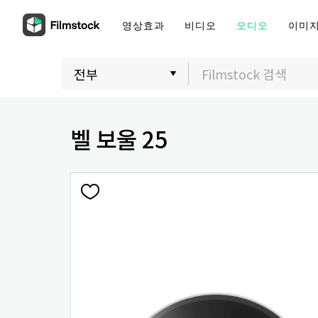
영상효과
비디오
오디오
이미
벨 보울 25