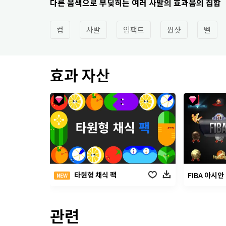
다른 음색으로 부딪히는 여러 사발의 효과음의 집합
컵
사발
임팩트
원샷
벨
효과 자산
타원형 채식 팩
FIBA 아시안
NEW
관련