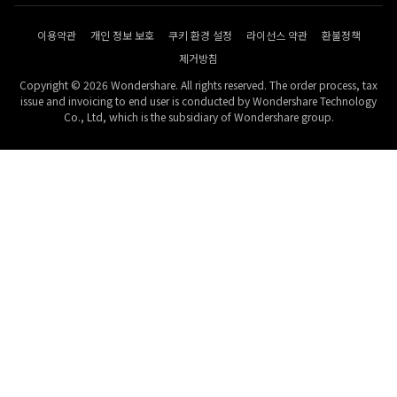
이용약관
개인 정보 보호
쿠키 환경 설정
라이선스 약관
환불정책
제거방침
Copyright © 2026 Wondershare. All rights reserved. The order process, tax
issue and invoicing to end user is conducted by Wondershare Technology
Co., Ltd, which is the subsidiary of Wondershare group.