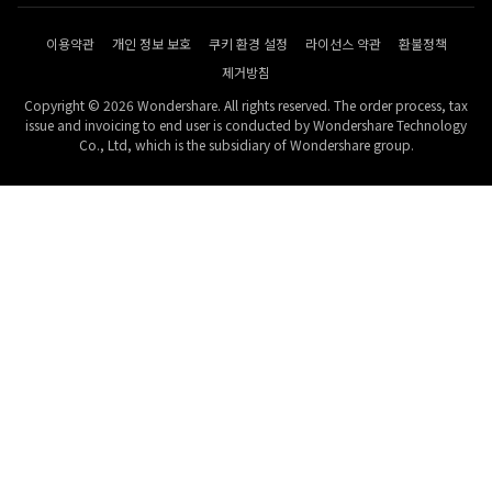
이용약관
개인 정보 보호
쿠키 환경 설정
라이선스 약관
환불정책
제거방침
Copyright © 2026 Wondershare. All rights reserved. The order process, tax
issue and invoicing to end user is conducted by Wondershare Technology
Co., Ltd, which is the subsidiary of Wondershare group.