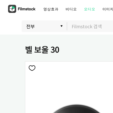
영상효과
비디오
오디오
이미
벨 보울 30