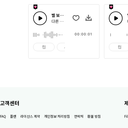
벨 보울 35
다른 음색으로 부딪히는 여러 사발의 효과음의
00:00:01
컵
사발
임팩트
컵
고객센터
FAQ
플랜
라이선스 계약
개인정보 처리방침
연락처
환불 방침
F