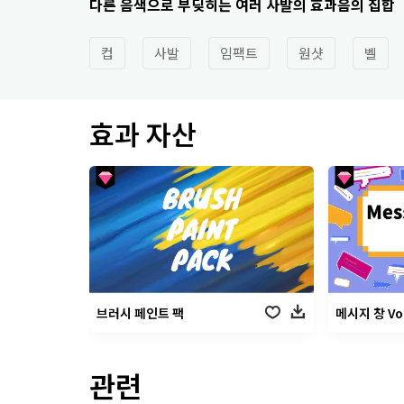
다른 음색으로 부딪히는 여러 사발의 효과음의 집합
컵
사발
임팩트
원샷
벨
효과 자산
브러시 페인트 팩
메시지 창 Vol
관련