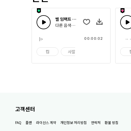
벨 임팩트 20
다른 음색으로 부딪히는 여러 사발의 효과음
00:00:02
컵
사발
임팩트
고객센터
FAQ
플랜
라이선스 계약
개인정보 처리방침
연락처
환불 방침