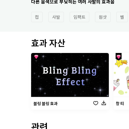
다른 음색으로 부딪히는 여러 사발의 효과음
컵
사발
임팩트
원샷
벨
효과 자산
블링 블링 효과
창 티
관련