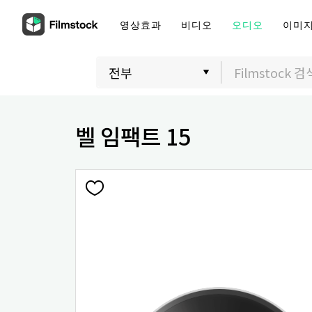
영상효과
비디오
오디오
이미
벨 임팩트 15