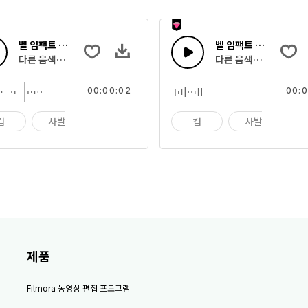
벨 임팩트 19
벨 임팩트 18
다른 음색으로 부딪히는 여러 사발의 효과음
다른 음색으로 부딪히는
00:00:02
00:0
컵
사발
임팩트
컵
사발
임
제품
Filmora 동영상 편집 프로그램