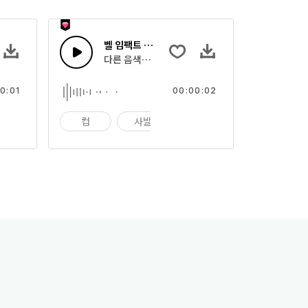
벨 임팩트 17
 여러 사발의 효과음
다른 음색으로 부딪히는 여러 사발의 효과음
0:01
00:00:02
팩트
컵
사발
임팩트