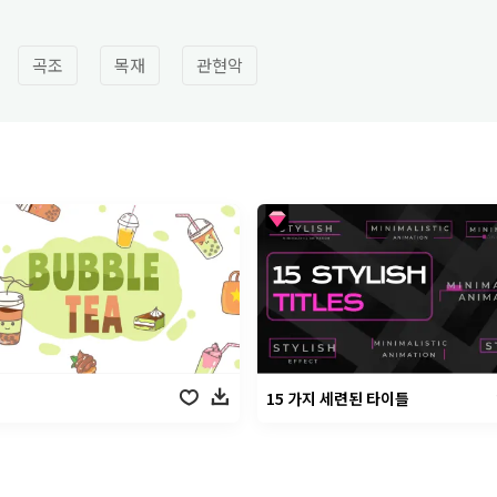
곡조
목재
관현악
15 가지 세련된 타이틀