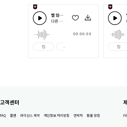
벨 임팩트 45
다른 음색으로 부딪히는 여러 사발의 효과음
00:00:03
컵
사발
임팩트
컵
고객센터
FAQ
플랜
라이선스 계약
개인정보 처리방침
연락처
환불 방침
F