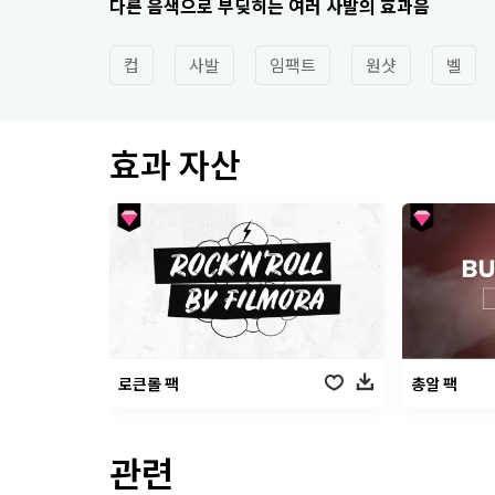
다른 음색으로 부딪히는 여러 사발의 효과음
컵
사발
임팩트
원샷
벨
효과 자산
로큰롤 팩
총알 팩
관련