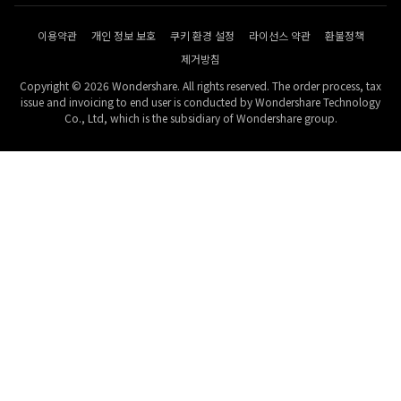
이용약관
개인 정보 보호
쿠키 환경 설정
라이선스 약관
환불정책
제거방침
Copyright © 2026 Wondershare. All rights reserved. The order process, tax
issue and invoicing to end user is conducted by Wondershare Technology
Co., Ltd, which is the subsidiary of Wondershare group.