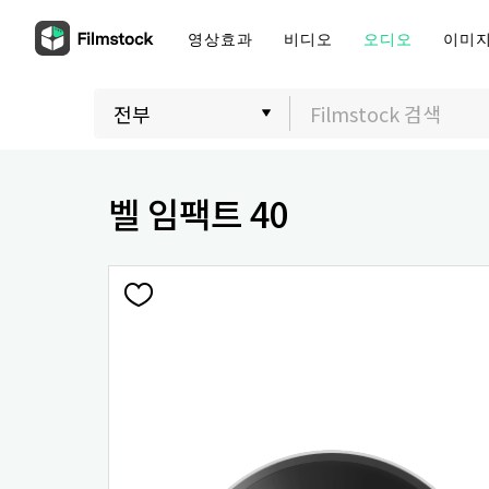
영상효과
비디오
오디오
이미
벨 임팩트 40