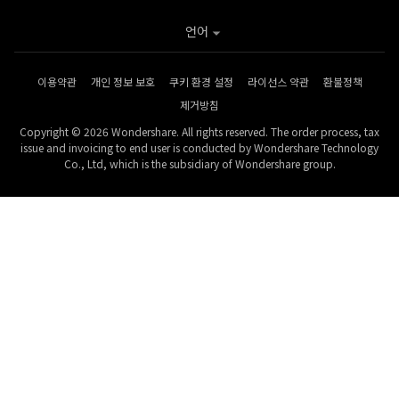
언어
이용약관
개인 정보 보호
쿠키 환경 설정
라이선스 약관
환불정책
제거방침
Copyright © 2026 Wondershare. All rights reserved. The order process, tax
issue and invoicing to end user is conducted by Wondershare Technology
Co., Ltd, which is the subsidiary of Wondershare group.