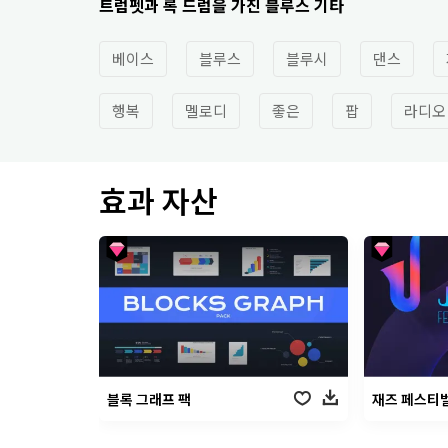
트럼펫과 록 드럼을 가진 블루스 기타
베이스
블루스
블루시
댄스
행복
멜로디
좋은
팝
라디오
효과 자산
블록 그래프 팩
재즈 페스티벌