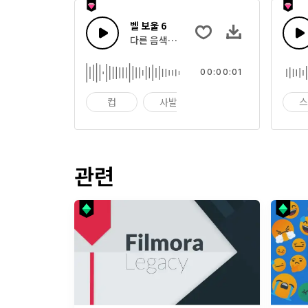
벨 보울 6
다른 음색으로 부딪히는 여러 사발의 효과음의
00:00:01
컵
사발
임팩트
관련