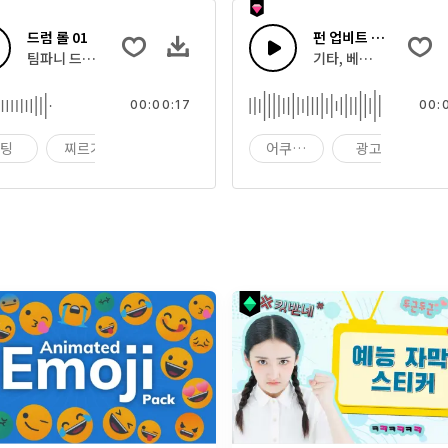
드럼 롤 01
펀 업비트 블루스
 집합
팀파니 드럼 롤과 스팅
기타, 베이스와 드럼을 
00:00:17
00:
스팅
찌르기
블라스트
어쿠스틱
광고
바