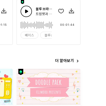
블루 브라더스 재즈
가진 재미있는 업비트 재즈 하우스 클럽 스윙 피아노
트럼펫과 록 드럼을 가진 블루스 기타
01:15
00:01:44
운시
베이스
블루스
블루시
더 알아보기