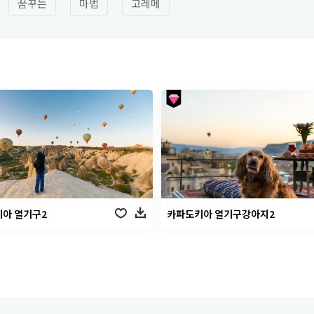
꿈꾸는
마법
고레메
아 열기구2
카파도키아 열기구강아지2