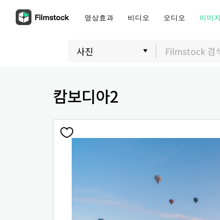
영상효과
비디오
오디오
이미
캄보디아2