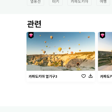
열풍선
터키
카파도키아
여행
관련
카파도키아 열기구3
카파도키