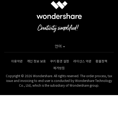
언어
이용약관
개인 정보 보호
쿠키 환경 설정
라이선스 약관
환불정책
제거방침
Copyright © 2026 Wondershare. All rights reserved. The order process, tax
issue and invoicing to end user is conducted by Wondershare Technology
Co., Ltd, which is the subsidiary of Wondershare group.