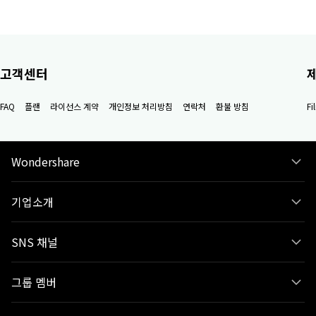
고객센터
FAQ
플랜
라이선스 계약
개인정보 처리방침
연락처
환불 방침
F
Wondershare
기업소개
SNS 채널
그룹 멤버