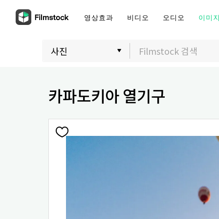
영상효과
비디오
오디오
이미
카파도키아 열기구