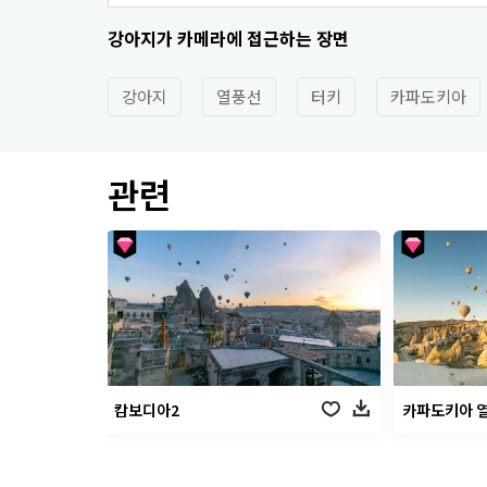
강아지가 카메라에 접근하는 장면
강아지
열풍선
터키
카파도키아
관련
캄보디아2
카파도키아 