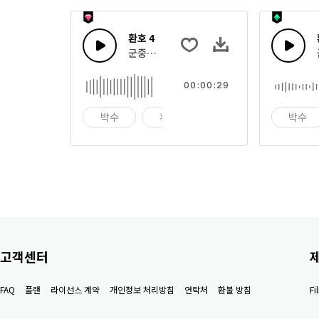
환호 4
군중들의 큰과 작은 박수, 환호의 집합
00:00:29
박수
환호
군중
박수
고객센터
FAQ
플랜
라이선스 계약
개인정보 처리방침
연락처
환불 방침
F