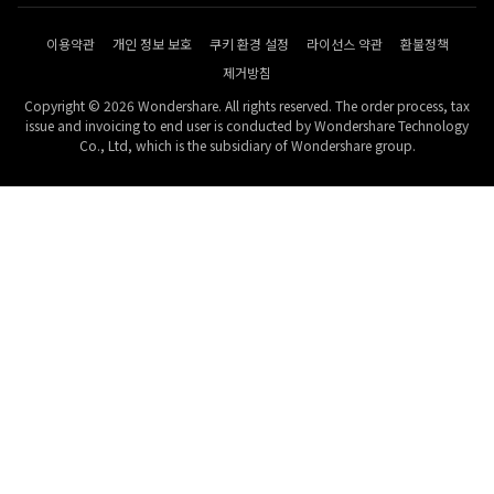
이용약관
개인 정보 보호
쿠키 환경 설정
라이선스 약관
환불정책
제거방침
Copyright © 2026 Wondershare. All rights reserved. The order process, tax
issue and invoicing to end user is conducted by Wondershare Technology
Co., Ltd, which is the subsidiary of Wondershare group.