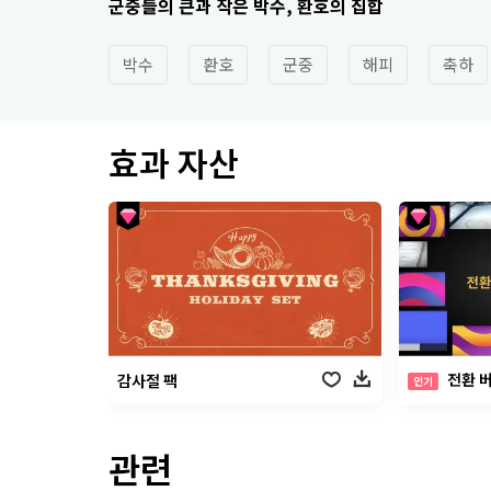
군중들의 큰과 작은 박수, 환호의 집합
박수
환호
군중
해피
축하
효과 자산
전환 버라
감사절 팩
인기
관련