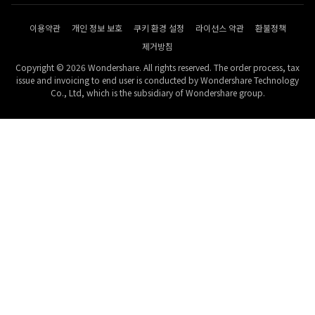
이용약관
개인 정보 보호
쿠키 환경 설정
라이선스 약관
환불정책
제거방침
Copyright © 2026 Wondershare. All rights reserved. The order process, tax
issue and invoicing to end user is conducted by Wondershare Technology
Co., Ltd, which is the subsidiary of Wondershare group.