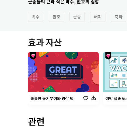
군중들의 큰과 작은 박수, 환호의 집합
박수
환호
군중
해피
축하
효과 자산
훌륭한 동기부여와 영감 팩
예방 접종 Vol
관련