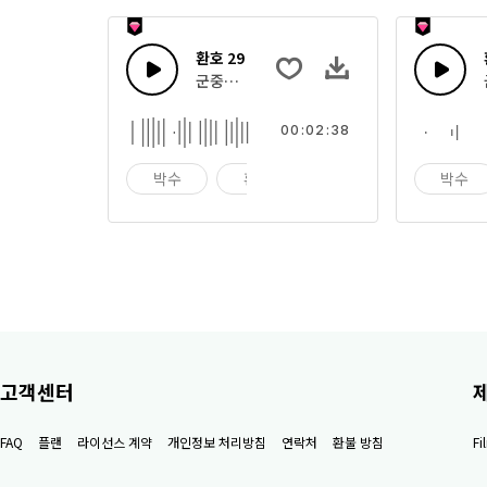
환호 29
군중들의 큰과 작은 박수, 환호의 집합
00:02:38
박수
환호
군중
박수
고객센터
FAQ
플랜
라이선스 계약
개인정보 처리방침
연락처
환불 방침
F