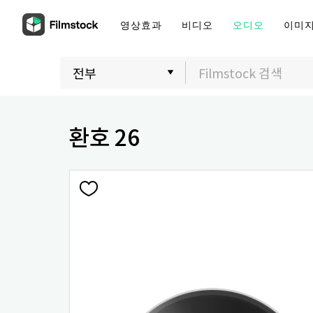
영상효과
비디오
오디오
이미
환호 26