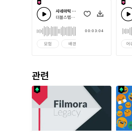
시네마틱 더블스텝 에픽
더블스텝으로 올라가는 에픽 시네마틱 피아노
00:03:04
모험
배경
아름다운
어
관련