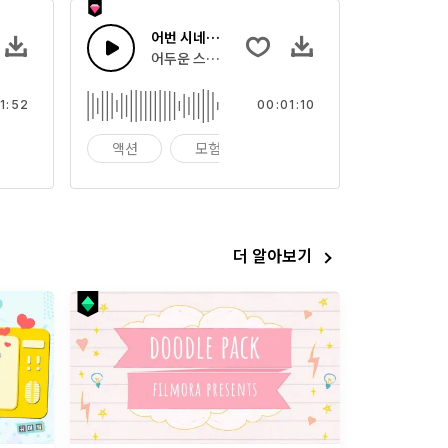
스텝
어번 시네마틱 트레일러
스텝으로 오르는 앰비언트 시네마틱 현악기
어두운 스트링을 가진 에픽 시네마틱 힙합 드럼 드라
1:52
00:01:10
비언트
액션
모험
배경
더 알아보기