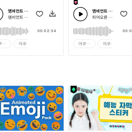
앰비언트 시네마틱 사운드 스케이프
앰비언트 시네마틱 덥
과 베이스
앰비언트 시네마틱 현악기가 오르고 사라지어, 발견 또는 패배의 느낌
피어오른 부드러운 더브
00:02:34
00:0
쿠스틱
어쿠스틱 기타
앰비언트
어쿠스틱
어쿠스틱 기타
앰