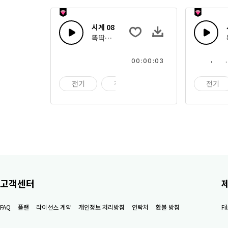
시계 08
똑딱거리는 시계
00:00:03
전기
전자
기계
전기
고객센터
FAQ
플랜
라이선스 계약
개인정보 처리방침
연락처
환불 방침
F