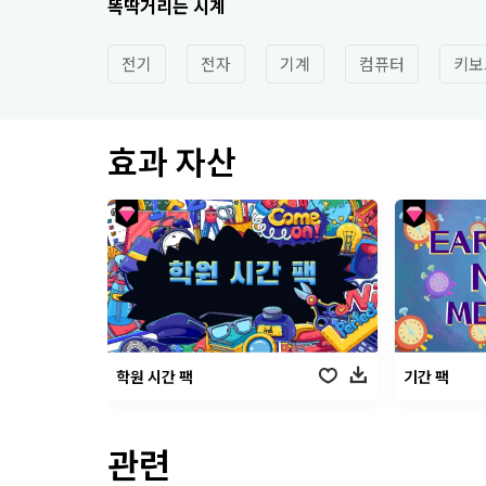
똑딱거리는 시계
전기
전자
기계
컴퓨터
키보
효과 자산
학원 시간 팩
기간 팩
관련