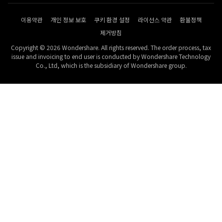
이용약관
개인 정보 보호
쿠키 환경 설정
라이선스 약관
환불정책
제거방침
Copyright © 2026 Wondershare. All rights reserved. The order process, tax
issue and invoicing to end user is conducted by Wondershare Technology
Co., Ltd, which is the subsidiary of Wondershare group.