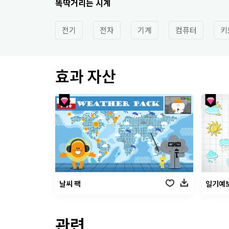
똑딱거리는 시계
전기
전자
기계
컴퓨터
키
효과 자산
날씨 팩
일기예보
관련