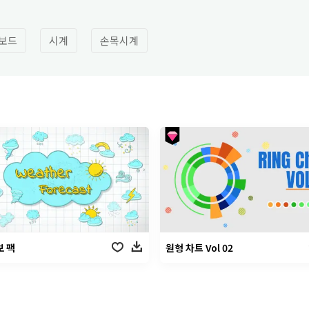
보드
시계
손목시계
 팩
원형 차트 Vol 02