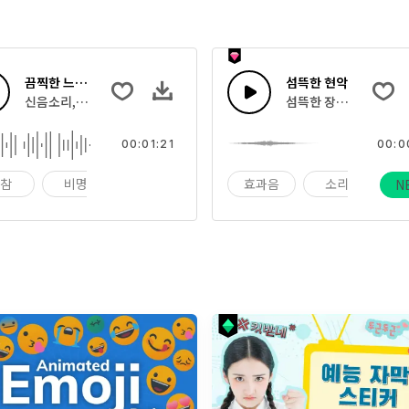
끔찍한 느낌 16
섬뜩한 현악
신음소리, 괴물 으르렁의 효과음의 집합
섬뜩한 장면을 생생하게
00:01:21
00:0
비참
비명
울음
효과음
소리
사
N