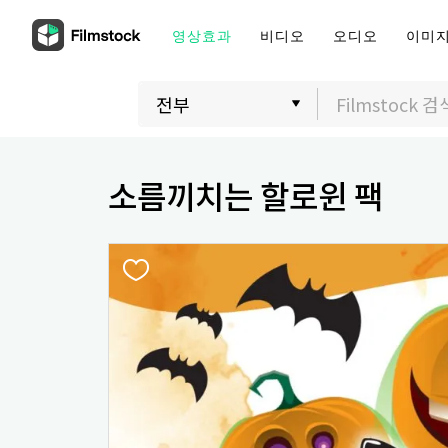
영상효과
비디오
오디오
이미
소름끼치는 할로윈 팩