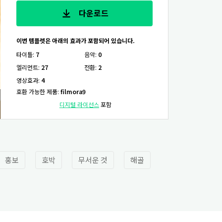
다운로드
이번 템플렛은 아래의 효과가 포함되어 있습니다.
타이틀
:
7
음악
:
0
엘리먼트
:
27
전환
:
2
영상효과
:
4
호환 가능한 제품
:
filmora9
디지털 라이선스
포함
홍보
호박
무서운 것
해골