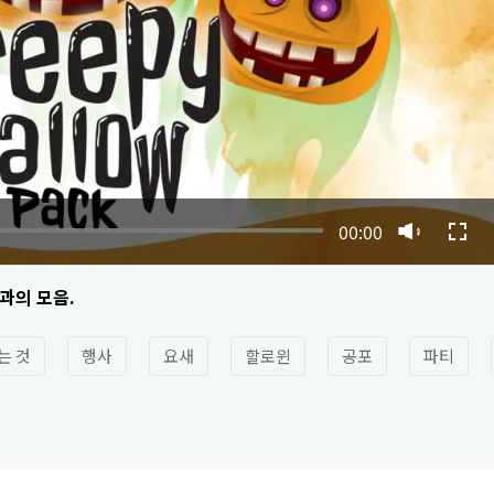
00:00
과의 모음.
는 것
행사
요새
할로윈
공포
파티