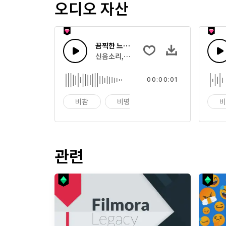
오디오 자산
끔찍한 느낌 56
신음소리, 괴물 으르렁의 효과음의 집합
00:00:01
비참
비명
울음
관련