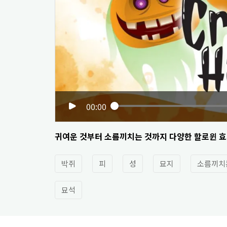
00:00
귀여운 것부터 소름끼치는 것까지 다양한 할로윈 효
박쥐
피
성
묘지
소름끼치
묘석