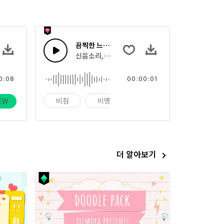
끔찍한 느낌 54
 만드는 현악 연주 효과음입니다.
신음소리, 괴물 으르렁의 효과음의 집합
0:08
00:00:01
운드 효과
비참
비명
울음
EW
더 알아보기