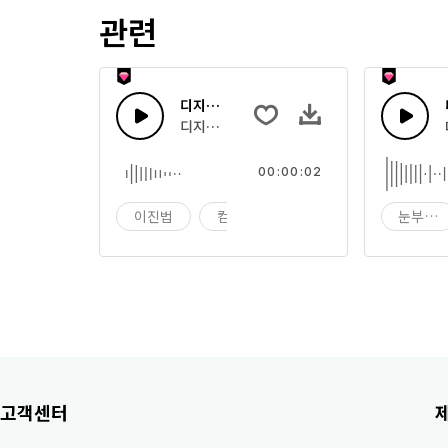
관련
디지탈 차임 블리프
디지털 스크린에 입력된 짧은 전자 메시지
00:00:02
이진법
컴퓨터
데이터
눈부시
고객센터