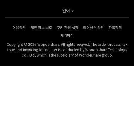
언어
이용약관
개인 정보 보호
쿠키 환경 설정
라이선스 약관
환불정책
제거방침
Copyright © 2026 Wondershare. All rights reserved. The order process, tax
issue and invoicing to end user is conducted by Wondershare Technology
Co., Ltd, which is the subsidiary of Wondershare group.