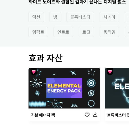
화이트 노이즈와 결합된 갑자기 끝나는 디지털 펄스
액션
뱅
블록버스터
시네마
임팩트
인트로
로고
움직임
효과 자산
기본 에너지 팩
블록버스터 