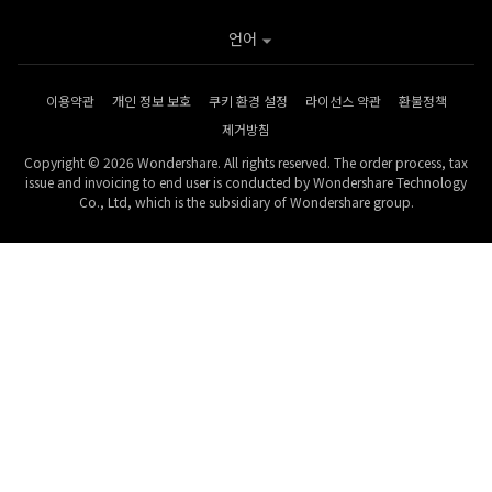
언어
이용약관
개인 정보 보호
쿠키 환경 설정
라이선스 약관
환불정책
제거방침
Copyright © 2026 Wondershare. All rights reserved. The order process, tax
issue and invoicing to end user is conducted by Wondershare Technology
Co., Ltd, which is the subsidiary of Wondershare group.