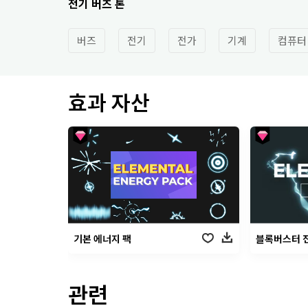
전기 버즈 톤
버즈
전기
전가
기계
컴퓨터
효과 자산
기본 에너지 팩
블록버스터 
관련