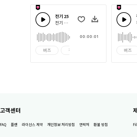
전기 25
전기 버즈 톤
00:00:01
버즈
전기
전가
버즈
고객센터
FAQ
플랜
라이선스 계약
개인정보 처리방침
연락처
환불 방침
F