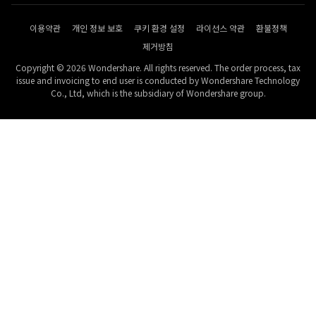
이용약관
개인 정보 보호
쿠키 환경 설정
라이선스 약관
환불정책
제거방침
Copyright © 2026 Wondershare. All rights reserved. The order process, tax
issue and invoicing to end user is conducted by Wondershare Technology
Co., Ltd, which is the subsidiary of Wondershare group.