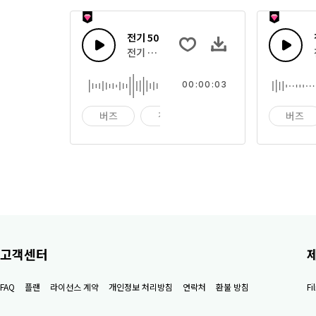
전기 50
전기 버즈 톤
00:00:03
버즈
전기
전가
버즈
고객센터
FAQ
플랜
라이선스 계약
개인정보 처리방침
연락처
환불 방침
F