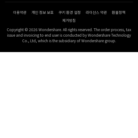
이용약관
개인 정보 보호
쿠키 환경 설정
라이선스 약관
환불정책
제거방침
Copyright © 2026 Wondershare. All rights reserved. The order process, tax
issue and invoicing to end user is conducted by Wondershare Technology
Co., Ltd, which is the subsidiary of Wondershare group.