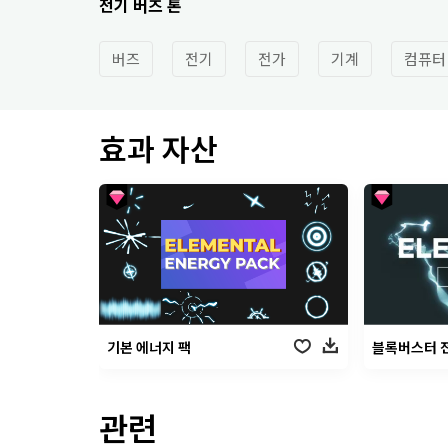
전기 버즈 톤
버즈
전기
전가
기계
컴퓨터
효과 자산
기본 에너지 팩
블록버스터 
관련