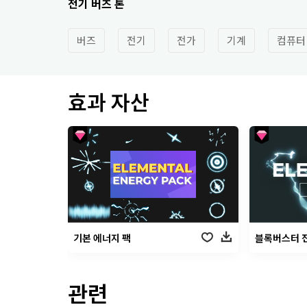
전기 버즈 톤
버즈
전기
전가
기계
컴퓨터
효과 자산
기본 에너지 팩
블록버스터 
관련