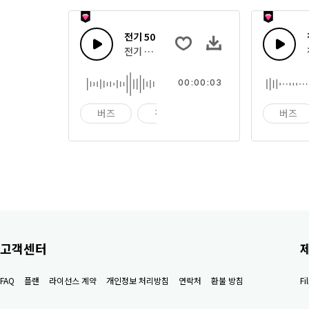
전기 50
전기 버즈 톤
00:00:03
버즈
전기
전가
버즈
고객센터
FAQ
플랜
라이선스 계약
개인정보 처리방침
연락처
환불 방침
F