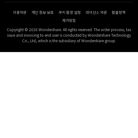
이용약관
개인 정보 보호
쿠키 환경 설정
라이선스 약관
환불정책
제거방침
Copyright © 2026 Wondershare. All rights reserved. The order process, tax
issue and invoicing to end user is conducted by Wondershare Technology
Co., Ltd, which is the subsidiary of Wondershare group.