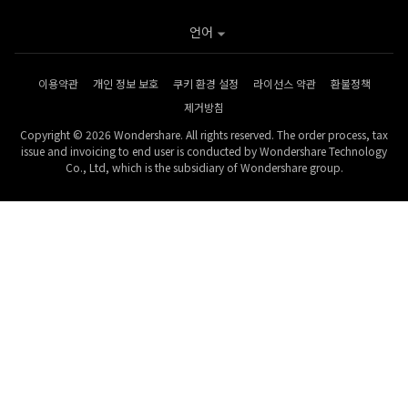
언어
이용약관
개인 정보 보호
쿠키 환경 설정
라이선스 약관
환불정책
제거방침
Copyright © 2026 Wondershare. All rights reserved. The order process, tax
issue and invoicing to end user is conducted by Wondershare Technology
Co., Ltd, which is the subsidiary of Wondershare group.