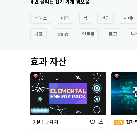
4 번 울리는 전기 기계 경보음
베이스
타격
붐
건립
시네마
공포
ident
인트로
로고
무
효과 자산
전자 
기본 에너지 팩
NEW