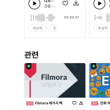
디지털 라디오 잔해
간섭 연결로 인해 유발하는 충전 디지탈 잔해 
00:00:01
추상적
정교한
앰비언트
추상적
관련
Filmora 레거시 팩
만화 
인기
인기