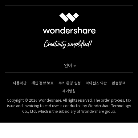
언어
이용약관
개인 정보 보호
쿠키 환경 설정
라이선스 약관
환불정책
제거방침
Copyright © 2026 Wondershare. All rights reserved. The order process, tax
issue and invoicing to end user is conducted by Wondershare Technology
Co., Ltd, which is the subsidiary of Wondershare group.