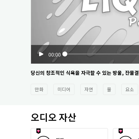
00:00
당신의 창조적인 식욕을 자극할 수 있는 방울, 잔물결
만화
미디어
자연
물
요소
오디오 자산