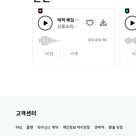
에픽 페일 사운드 21
신음소리, 괴물 으르렁의 효과음의 집합
00:00:10
비참
비명
울음
고객센터
FAQ
플랜
라이선스 계약
개인정보 처리방침
연락처
환불 방침