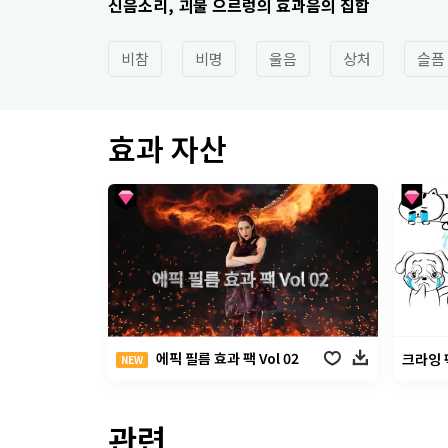
신음소리, 괴물 으르렁의 효과음의 집합
비참
비명
울음
상처
슬픔
효과 자산
에픽 필름 효과 팩 Vol 02
크라잉 
NEW
관련