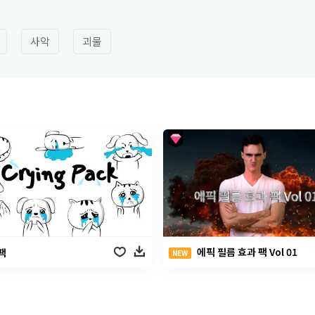
사악
괴물
에픽 필름 효과 팩 Vol 01
팩
NEW