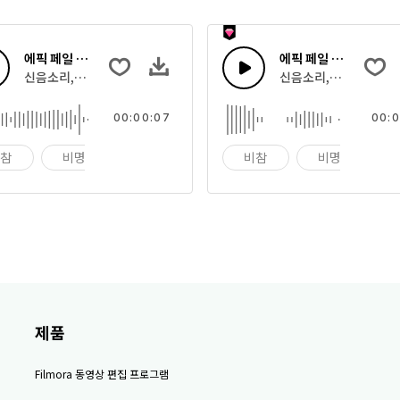
에픽 페일 사운드 20
에픽 페일 사운드 18
신음소리, 괴물 으르렁의 효과음의 집합
신음소리, 괴물 으르렁
00:00:07
00:0
비참
비명
울음
비참
비명
제품
Filmora 동영상 편집 프로그램