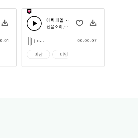
에픽 페일 사운드 17
의 효과음의 집합
신음소리, 괴물 으르렁의 효과음의 집합
0:01
00:00:07
울음
비참
비명
울음