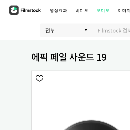
영상효과
비디오
오디오
이미
에픽 페일 사운드 19