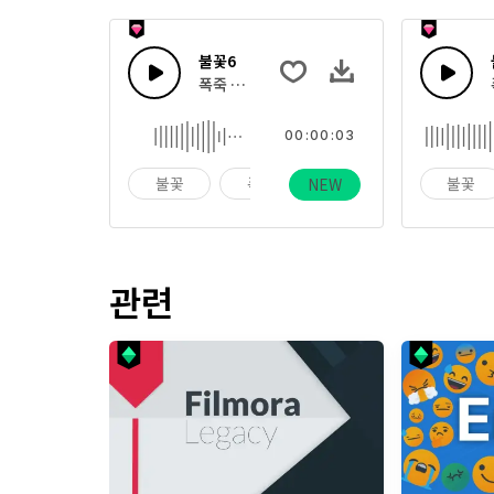
불꽃6
폭죽 터짐, 플레어, 봇텔로켓, 심지 비춰지는 
00:00:03
불꽃
폭죽
휴일
불꽃
NEW
관련