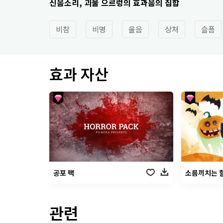
신음소리, 괴물 으르렁의 효과음의 집합
비참
비명
울음
상처
슬픔
효과 자산
공포 팩
소름끼치는 
관련