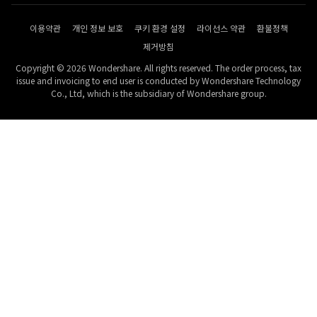
이용약관
개인 정보 보호
쿠키 환경 설정
라이선스 약관
환불정책
제거방침
Copyright © 2026 Wondershare. All rights reserved. The order process, tax
issue and invoicing to end user is conducted by Wondershare Technology
Co., Ltd, which is the subsidiary of Wondershare group.