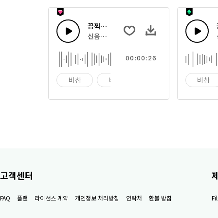
끔찍한 느낌 21
신음소리, 괴물 으르렁의 효과음의 집합
00:00:26
비참
비명
울음
비참
고객센터
FAQ
플랜
라이선스 계약
개인정보 처리방침
연락처
환불 방침
F