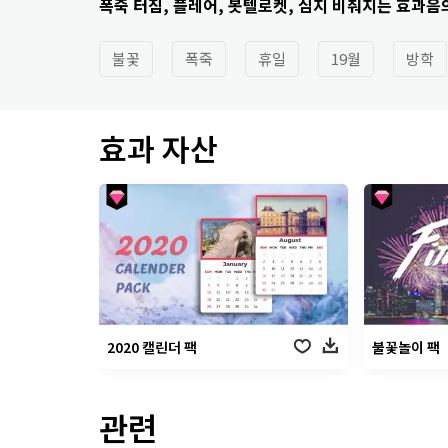
폭죽 터짐, 플레어, 봇텔로켓, 심지 비춰지는 효과음
불꽃
폭죽
휴일
19월
방학
효과 자산
2020 캘린더 팩
불꽃놀이 팩
관련