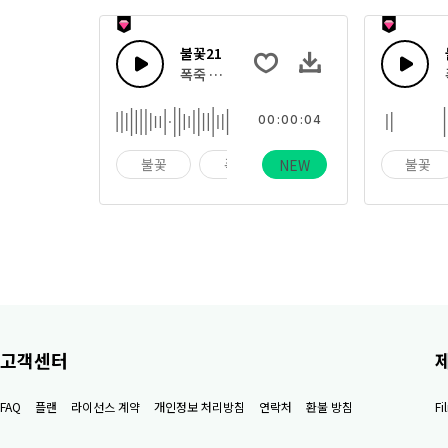
불꽃21
폭죽 터짐, 플레어, 봇텔로켓, 심지 비춰지는 
00:00:04
불꽃
폭죽
휴일
불꽃
NEW
고객센터
FAQ
플랜
라이선스 계약
개인정보 처리방침
연락처
환불 방침
F