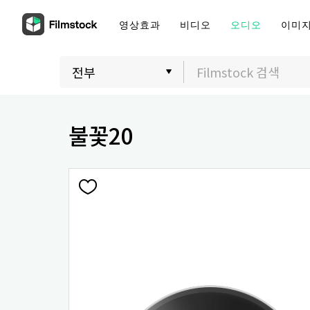
영상효과
비디오
오디오
이미
불꽃20