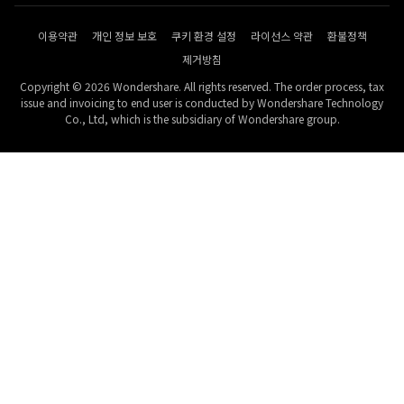
이용약관
개인 정보 보호
쿠키 환경 설정
라이선스 약관
환불정책
제거방침
Copyright © 2026 Wondershare. All rights reserved. The order process, tax
issue and invoicing to end user is conducted by Wondershare Technology
Co., Ltd, which is the subsidiary of Wondershare group.