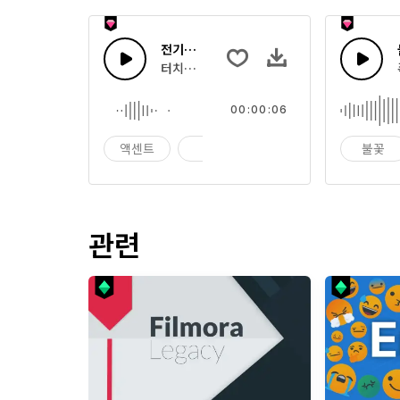
전기화 워시
터치스 크린 충격으로 인해 조성하는 부드러운
00:00:06
액센트
빅
붐
불꽃
관련