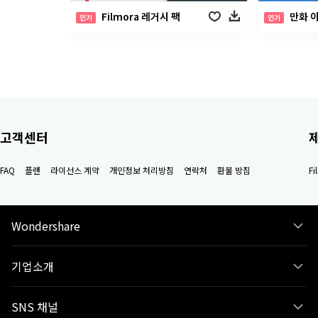
Filmora 레거시 팩
만화 
인기
인기
고객센터
FAQ
플랜
라이선스 계약
개인정보 처리방침
연락처
환불 방침
F
Wondershare
기업소개
SNS 채널