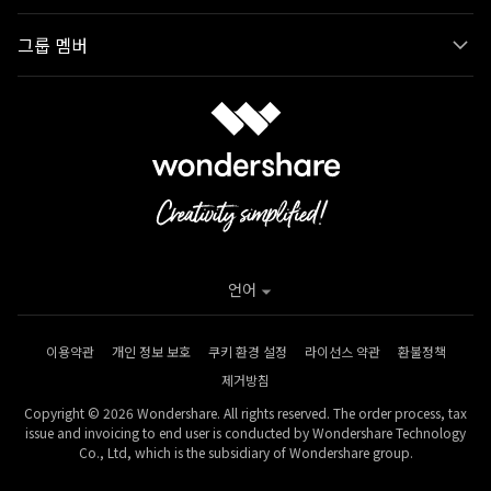
그룹 멤버
언어
이용약관
개인 정보 보호
쿠키 환경 설정
라이선스 약관
환불정책
제거방침
Copyright © 2026 Wondershare. All rights reserved. The order process, tax
issue and invoicing to end user is conducted by Wondershare Technology
Co., Ltd, which is the subsidiary of Wondershare group.