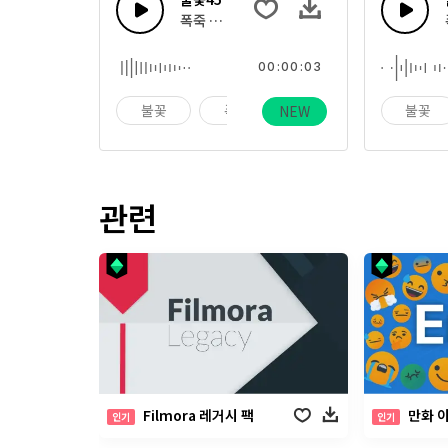
폭죽 터짐, 플레어, 봇텔로켓, 심지 비춰지는 
00:00:03
불꽃
폭죽
휴일
불꽃
NEW
관련
Filmora 레거시 팩
만화 
인기
인기