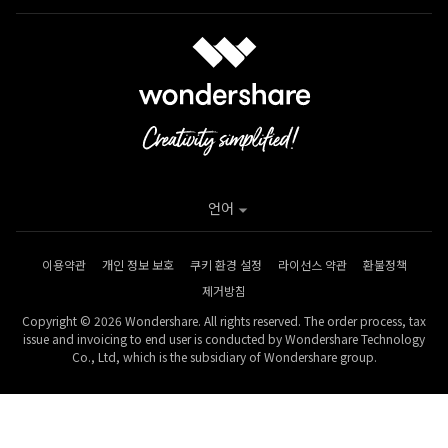
언어
이용약관
개인 정보 보호
쿠키 환경 설정
라이선스 약관
환불정책
제거방침
Copyright © 2026 Wondershare. All rights reserved. The order process, tax
issue and invoicing to end user is conducted by Wondershare Technology
Co., Ltd, which is the subsidiary of Wondershare group.