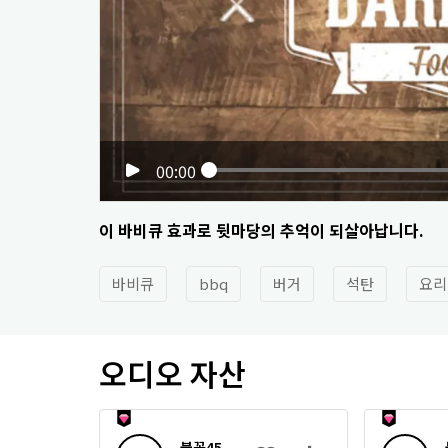
00:00
이 바비큐 효과로 뒷마당의 추억이 되살아납니다.
바비큐
bbq
버거
석탄
요리
오디오 자산
불꽃45