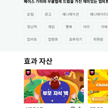
베이스 기타와 우쿨렐레 드럼을 가진 재미있는 업비
모험
광고
애니메이션
애니메이티
장난적
게임
행복
아이
가벼
업비트
업텐프
호루라기
휘파람
효과 자산