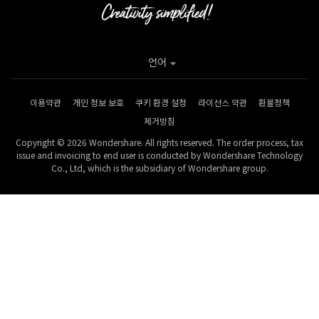
언어
이용약관
개인 정보 보호
쿠키 환경 설정
라이선스 약관
환불정책
제거방침
Copyright © 2026 Wondershare. All rights reserved. The order process, tax
issue and invoicing to end user is conducted by Wondershare Technology
Co., Ltd, which is the subsidiary of Wondershare group.