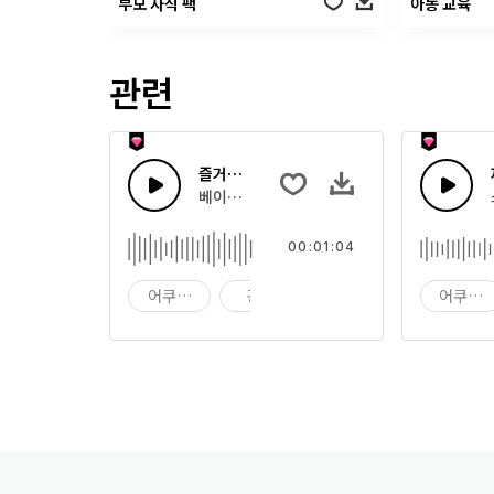
부모 자식 팩
아동 교육
관련
즐거운 우쿨렐레
베이스와 실로폰으로 시작한 행복하고 즐거운
00:01:04
어쿠스틱
광고
배경
어쿠스