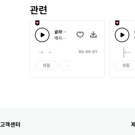
관련
글라스 터치 28
깨지는 유리, 여러 개의 유리잔과 딸랑거리는 
00:00:01
생활
시계
알람
생활
고객센터