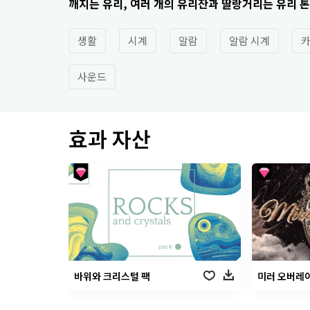
깨지는 유리, 여러 개의 유리잔과 딸랑거리는 유리 
생활
시계
알람
알람 시계
카
사운드
효과 자산
바위와 크리스털 팩
미러 오버레