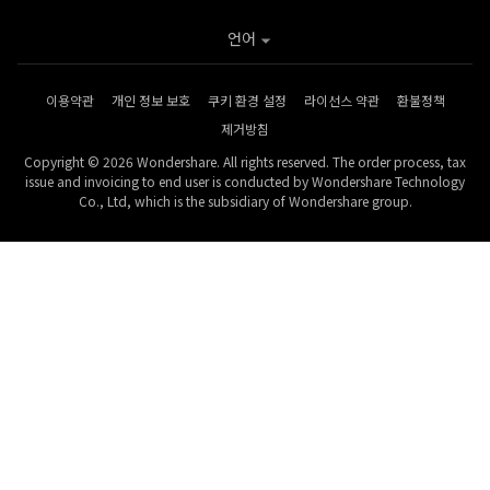
언어
이용약관
개인 정보 보호
쿠키 환경 설정
라이선스 약관
환불정책
제거방침
Copyright © 2026 Wondershare. All rights reserved. The order process, tax
issue and invoicing to end user is conducted by Wondershare Technology
Co., Ltd, which is the subsidiary of Wondershare group.