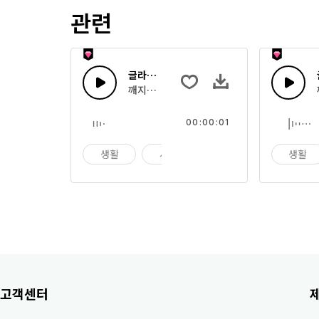
관련
글라스 터치 45
깨지는 유리, 여러 개의 유리잔과 딸랑거리는 
00:00:01
생활
시계
알람
생활
고객센터