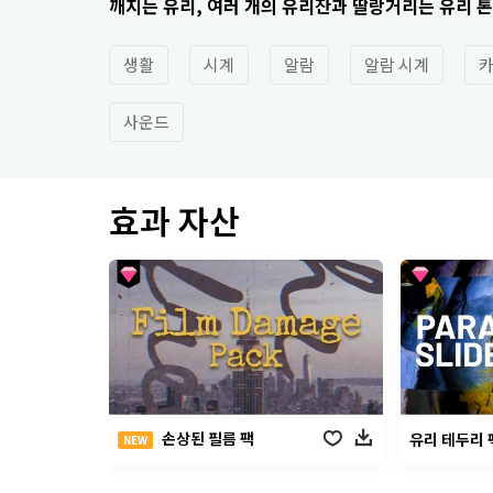
깨지는 유리, 여러 개의 유리잔과 딸랑거리는 유리 
생활
시계
알람
알람 시계
카
사운드
효과 자산
손상된 필름 팩
유리 테두리 
NEW