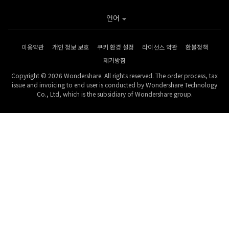
언어
이용약관
개인 정보 보호
쿠키 환경 설정
라이선스 약관
환불정책
제거방침
Copyright © 2026 Wondershare. All rights reserved. The order process, tax
issue and invoicing to end user is conducted by Wondershare Technology
Co., Ltd, which is the subsidiary of Wondershare group.