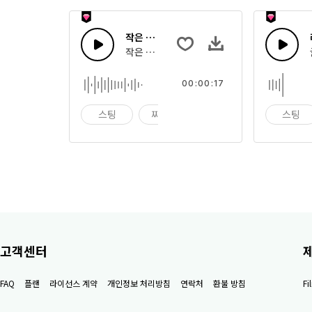
작은 박수 소리
작은 소리의 사람들의 박수
00:00:17
스팅
찌르기
블라스트
스팅
고객센터
FAQ
플랜
라이선스 계약
개인정보 처리방침
연락처
환불 방침
F