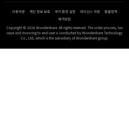
이용약관
개인 정보 보호
쿠키 환경 설정
라이선스 약관
환불정책
제거방침
Copyright © 2026 Wondershare. All rights reserved. The order process, tax
issue and invoicing to end user is conducted by Wondershare Technology
Co., Ltd, which is the subsidiary of Wondershare group.