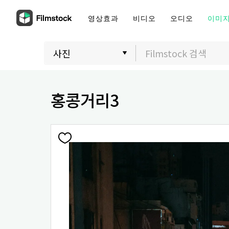
영상효과
비디오
오디오
이미
홍콩거리3