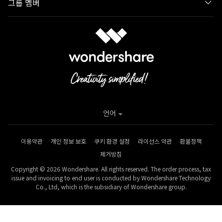
그룹 멤버
언어
이용약관
개인 정보 보호
쿠키 환경 설정
라이선스 약관
환불정책
제거방침
Copyright © 2026 Wondershare. All rights reserved. The order process, tax
issue and invoicing to end user is conducted by Wondershare Technology
Co., Ltd, which is the subsidiary of Wondershare group.