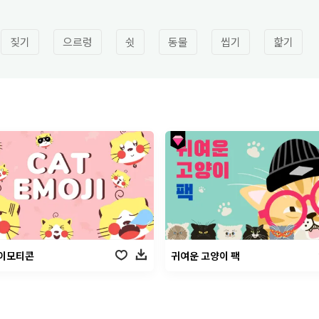
짖기
으르렁
쉿
동물
씹기
핥기
 이모티콘
귀여운 고양이 팩