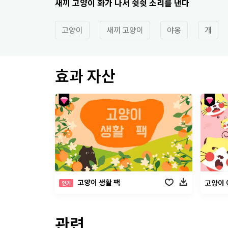
새끼 고양이 화가 나서 쉿쉿 소리를 낸다
고양이
새끼 고양이
야옹
개
효과 자산
고양이 생활 팩
고양이
인기
관련