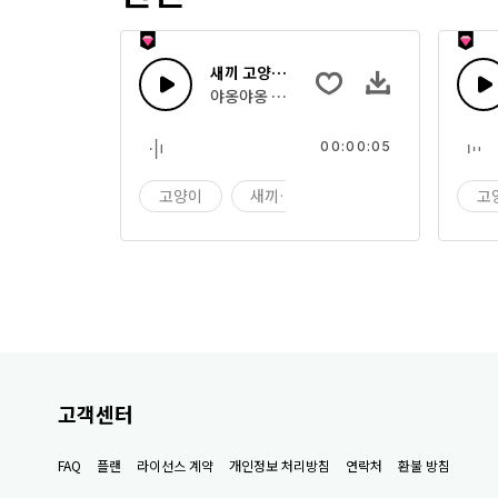
새끼 고양이 야옹 9
야옹야옹 울고 있는 새끼 고양이
00:00:05
고양이
새끼 고양이
야옹
고
고객센터
FAQ
플랜
라이선스 계약
개인정보 처리방침
연락처
환불 방침