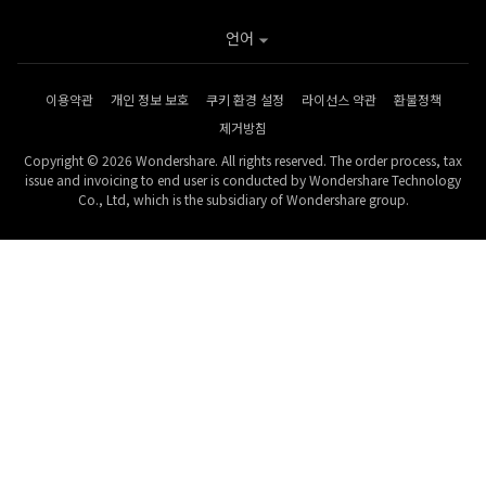
언어
이용약관
개인 정보 보호
쿠키 환경 설정
라이선스 약관
환불정책
제거방침
Copyright © 2026 Wondershare. All rights reserved. The order process, tax
issue and invoicing to end user is conducted by Wondershare Technology
Co., Ltd, which is the subsidiary of Wondershare group.