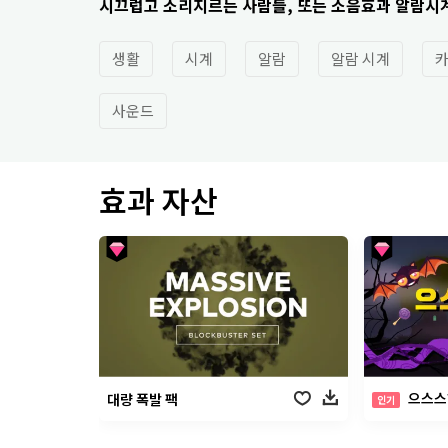
시끄럽고 소리지르는 사람들, 또는 소음효과 알람시
생활
시계
알람
알람 시계
카
사운드
효과 자산
으스스
대량 폭발 팩
인기