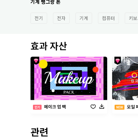
기계 쨍그랑 톤
전기
전자
기계
컴퓨터
키보
효과 자산
메이크 업 팩
오일 
인기
NEW
관련