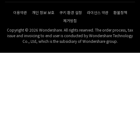
이용약관
개인 정보 보호
쿠키 환경 설정
라이선스 약관
환불정책
제거방침
Copyright © 2026 Wondershare. All rights reserved. The order process, tax
issue and invoicing to end user is conducted by Wondershare Technology
Co., Ltd, which is the subsidiary of Wondershare group.