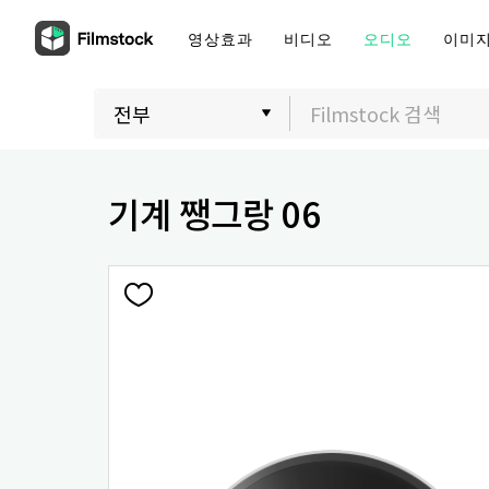
영상효과
비디오
오디오
이미
기계 쨍그랑 06