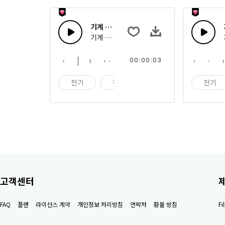
기계 쨍그랑 07
기계 쨍그랑 톤
00:00:03
전기
전자
기계
전기
고객센터
FAQ
플랜
라이선스 계약
개인정보 처리방침
연락처
환불 방침
F