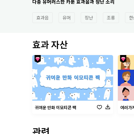
다종 유머러스한 카툰 효과음과 장난 소리
효과음
유머
장난
조롱
한
효과 자산
귀여운 만화 이모티콘 팩
여러가지
관련