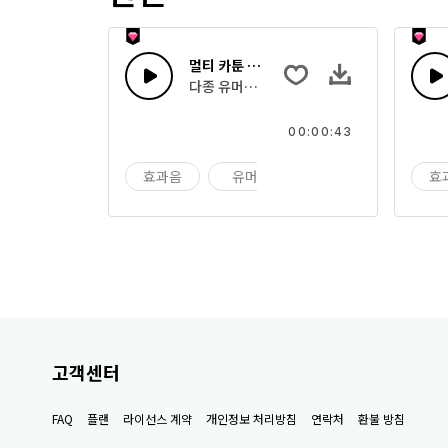
멀티 카툰 사운드 50
다종 유머러스한 카툰 효과음과 장난 소리
00:00:43
효과음
유머
장난
효
고객센터
FAQ
플랜
라이선스 계약
개인정보 처리방침
연락처
환불 방침