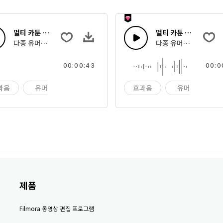
멀티 카툰 사운드 49
멀티 카툰 사운드 48
다종 유머러스한 카툰 효과음과 장난 소리
다종 유머러스한 카툰 
00:00:43
00:0
과음
유머
장난
효과음
유머
제품
Filmora 동영상 편집 프로그램